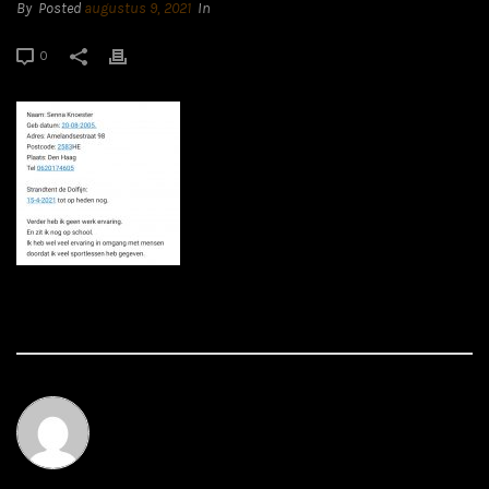
By
Posted
augustus 9, 2021
In
0