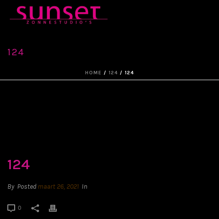
124
HOME
/
124
/ 124
124
By
Posted
maart 26, 2021
In
0