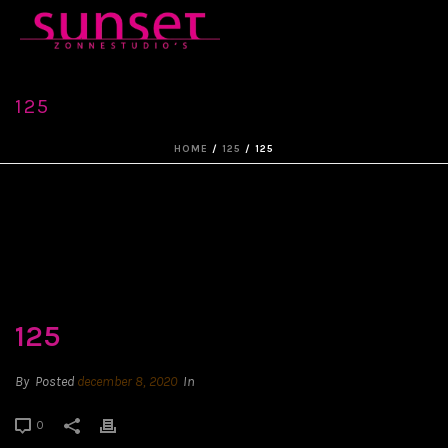
125
HOME
/
125
/ 125
125
By
Posted
december 8, 2020
In
0