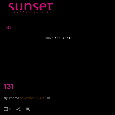
131
HOME
/
131
/ 131
131
By
Posted
november 7, 2023
In
0