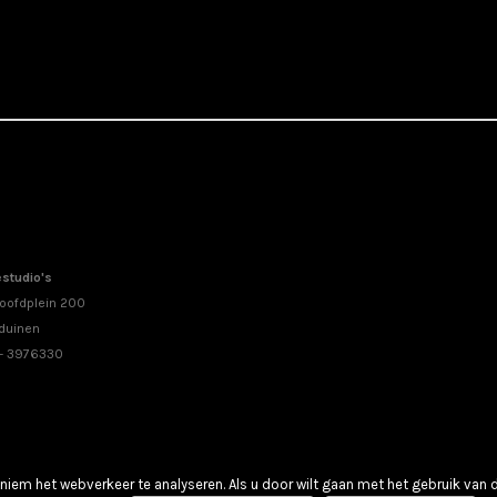
studio's
oofdplein 200
duinen
 - 3976330
iem het webverkeer te analyseren. Als u door wilt gaan met het gebruik van 