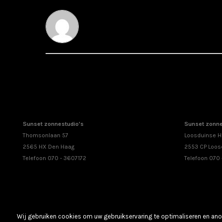
Sunset zonnestudio's
Sunset zonne
Thomsonlaan 57
Loosduinse H
2565 HX Den Haag
2553 CP Loos
Telefoon 070 - 3607172
Telefoon 070
Wij gebruiken cookies om uw gebruikservaring te optimaliseren en anon