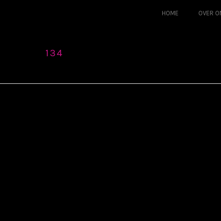
HOME
OVER O
134