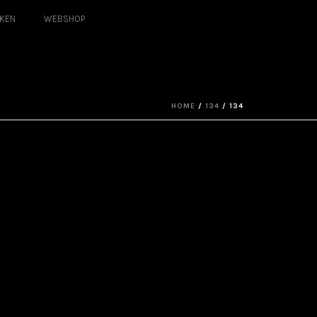
KEN
WEBSHOP
HOME
/
134
/ 134