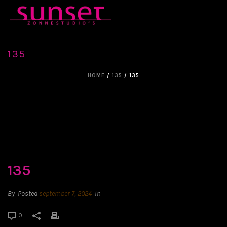
135
HOME
/
135
/ 135
135
By
Posted
september 7, 2024
In
0