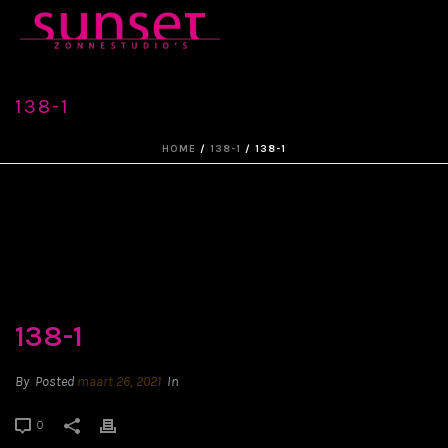
138-1
HOME
/
138-1
/ 138-1
138-1
By
Posted
maart 26, 2021
In
0