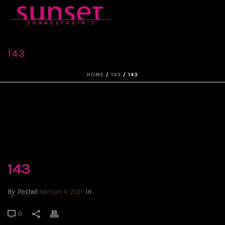
143
HOME
/
143
/ 143
143
By
Posted
februari 4, 2021
In
0