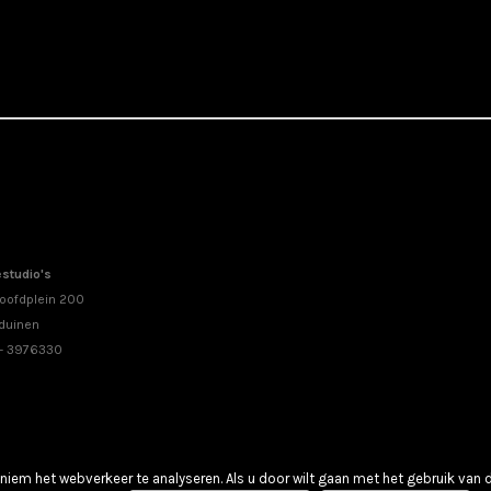
studio's
oofdplein 200
duinen
 - 3976330
iem het webverkeer te analyseren. Als u door wilt gaan met het gebruik van 