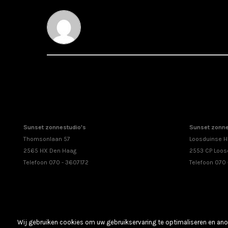
Sunset zonnestudio's
Sunset zonne
Thomsonlaan 57
Loosduinse H
2565 HX Den Haag
2553 CP Loos
Telefoon 070 - 3607172
Telefoon 070
Wij gebruiken cookies om uw gebruikservaring te optimaliseren en anon