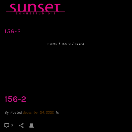
156-2
HOME
/
156-2
/ 156-2
156-2
By
Posted
december 24, 2020
In
0