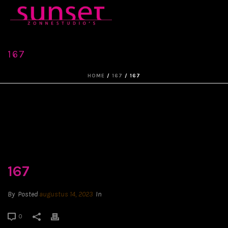
167
HOME
/
167
/ 167
167
By
Posted
augustus 14, 2023
In
0