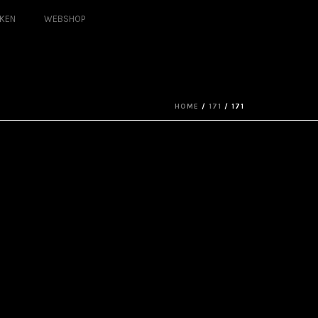
KEN
WEBSHOP
HOME
/
171
/ 171