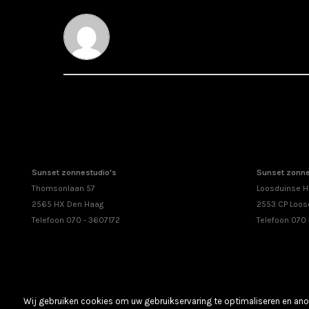
Sunset zonnestudio's
Sunset zonne
Thomsonlaan 57
Loosduinse H
2565 HX Den Haag
2553 CP Loos
Telefoon 070 - 3607172
Telefoon 070
Wij gebruiken cookies om uw gebruikservaring te optimaliseren en anon