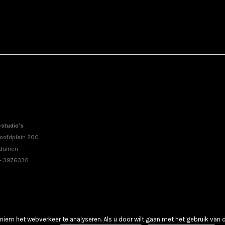
studio's
oofdplein 200
duinen
 - 3976330
iem het webverkeer te analyseren. Als u door wilt gaan met het gebruik van 