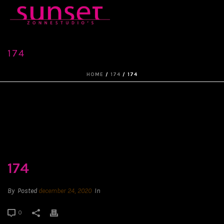
174
HOME
/
174
/ 174
174
By
Posted
december 24, 2020
In
0