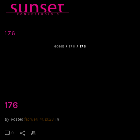
176
HOME
/
176
/ 176
176
By
Posted
februari 14, 2023
In
0