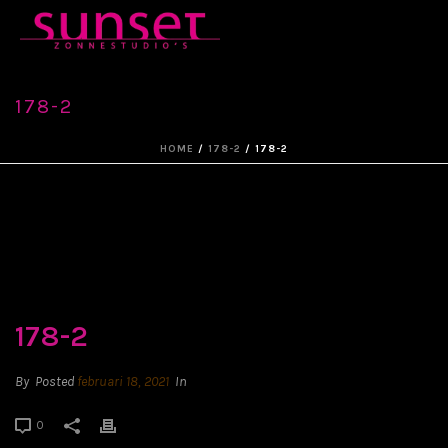
178-2
HOME
/
178-2
/ 178-2
178-2
By
Posted
februari 18, 2021
In
0