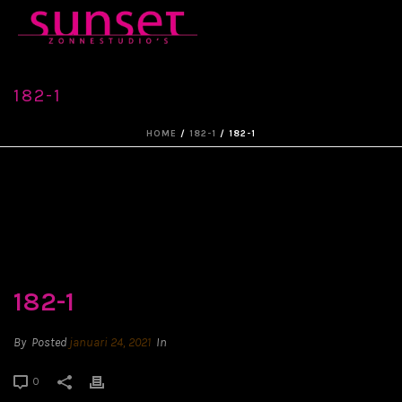
182-1
HOME
/
182-1
/ 182-1
182-1
By
Posted
januari 24, 2021
In
0