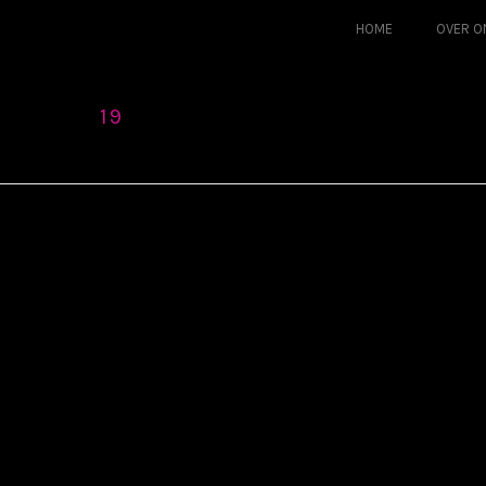
HOME
OVER O
19