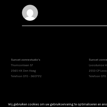
Sunset zonnestudio's
Sunset zonne
Thomsonlaan 57
Loosduinse H
2565 HX Den Haag
2553 CP Loos
Telefoon 070 - 3607172
Telefoon 070
Wij gebruiken cookies om uw gebruikservaring te optimaliseren en anon