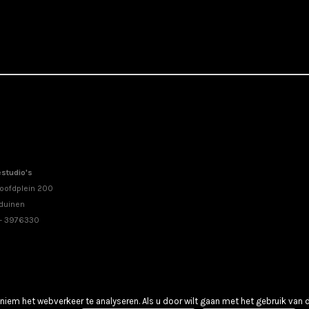
studio's
oofdplein 200
duinen
 - 3976330
iem het webverkeer te analyseren. Als u door wilt gaan met het gebruik van 