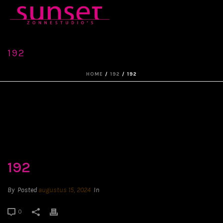
192
HOME
/
192
/ 192
192
By
Posted
augustus 15, 2024
In
0