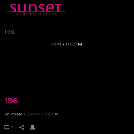
196
HOME
/
196
/ 196
196
By
Posted
augustus 7, 2024
In
0