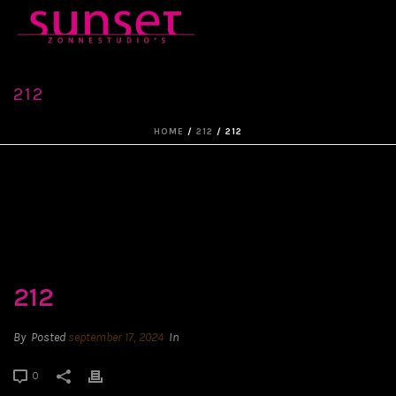
212
HOME
/
212
/ 212
212
By
Posted
september 17, 2024
In
0