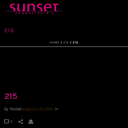
215
HOME
/
215
/ 215
215
By
Posted
augustus 29, 2024
In
0