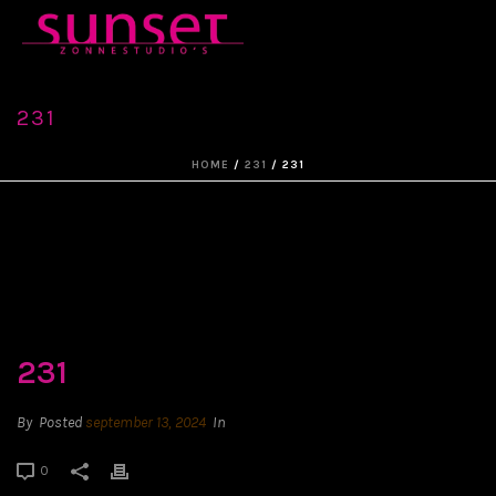
231
HOME
/
231
/ 231
231
By
Posted
september 13, 2024
In
0