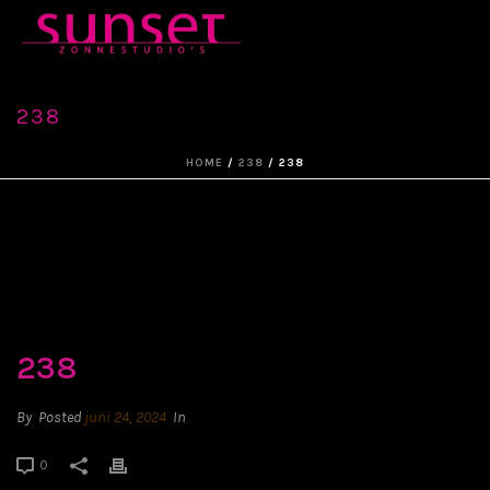
238
HOME
/
238
/ 238
238
By
Posted
juni 24, 2024
In
0