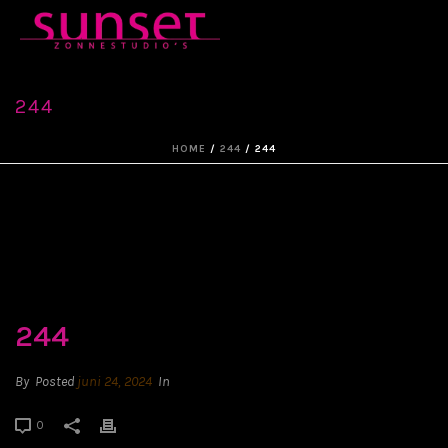
244
HOME
/
244
/ 244
244
By
Posted
juni 24, 2024
In
0