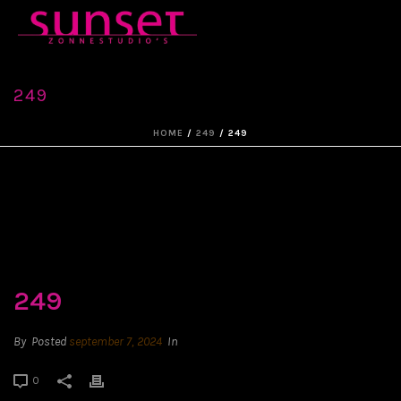
249
HOME
/
249
/ 249
249
By
Posted
september 7, 2024
In
0