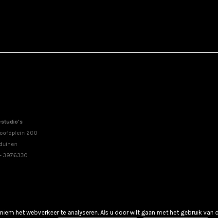
studio's
oofdplein 200
duinen
 - 3976330
iem het webverkeer te analyseren. Als u door wilt gaan met het gebruik van 