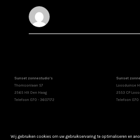
Sunset zonnestudio's
Sunset zonne
Thomsonlaan 57
Loosduinse H
2565 HX Den Haag
2553 CP Loos
Telefoon 070 - 3607172
Telefoon 070
Wij gebruiken cookies om uw gebruikservaring te optimaliseren en anon