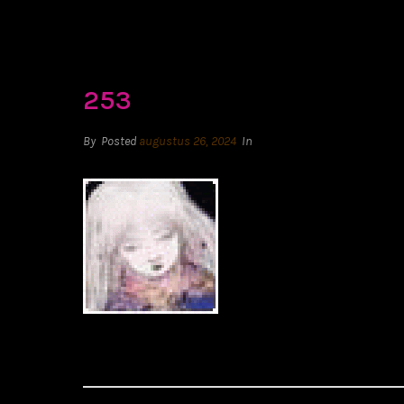
253
By
Posted
augustus 26, 2024
In