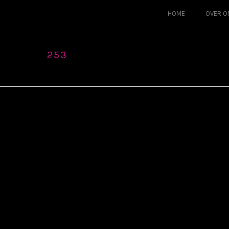
HOME
OVER O
253