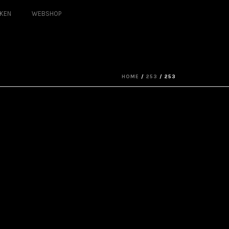
KEN
WEBSHOP
HOME
/
253
/ 253