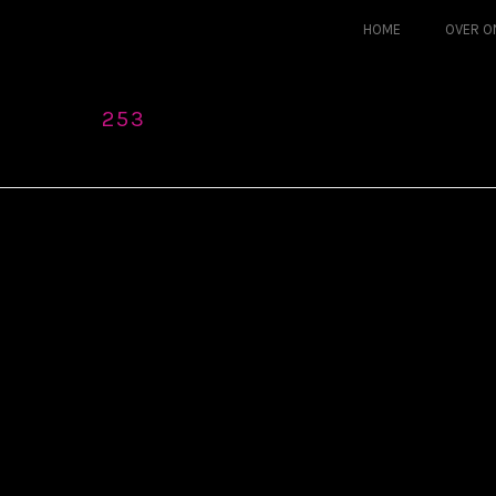
HOME
OVER O
253