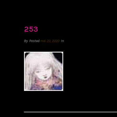
253
By
Posted
mei 20, 2020
In