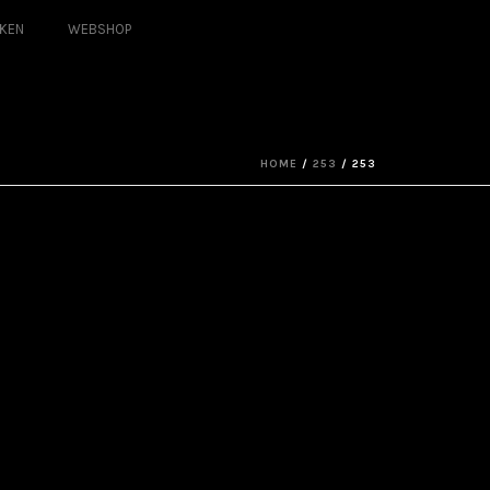
KEN
WEBSHOP
HOME
/
253
/ 253