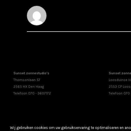
Sunset zonnestudio's
Sunset zonne
Thomsonlaan 57
Loosduinse H
2565 HX Den Haag
2553 CP Loos
Telefoon 070 - 3607172
Telefoon 070
Wij gebruiken cookies om uw gebruikservaring te optimaliseren en anon