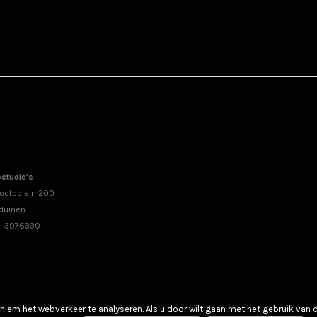
studio's
oofdplein 200
duinen
 - 3976330
iem het webverkeer te analyseren. Als u door wilt gaan met het gebruik van 