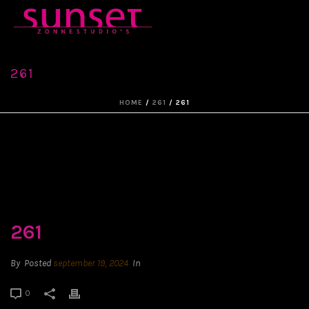
261
HOME
/
261
/ 261
261
By
Posted
september 19, 2024
In
0