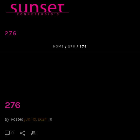
276
HOME
/
276
/ 276
276
By
Posted
juni 19, 2024
In
0