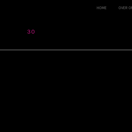
HOME
OVER O
30