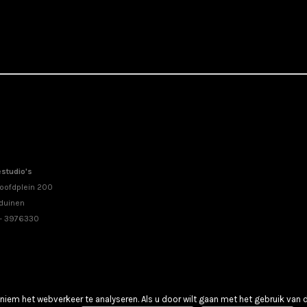
studio's
oofdplein 200
duinen
 - 3976330
iem het webverkeer te analyseren. Als u door wilt gaan met het gebruik van 