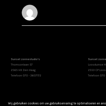
Sunset zonnestudio's
Sunset zonne
Thomsonlaan 57
Loosduinse H
2565 HX Den Haag
2553 CP Loos
Telefoon 070 - 3607172
Telefoon 070
Wij gebruiken cookies om uw gebruikservaring te optimaliseren en anon