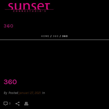
360
HOME
/
360
/ 360
360
By
Posted
januari 27, 2021
In
0