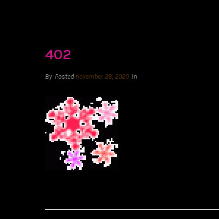
402
By
Posted
november 28, 2020
In