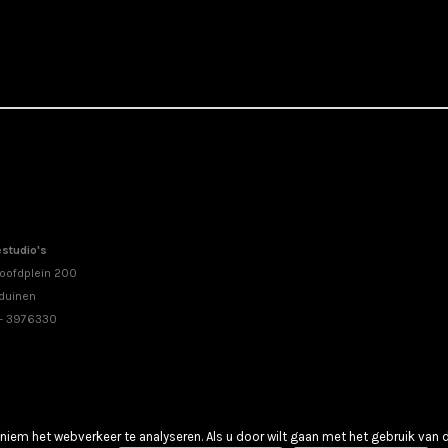
studio's
oofdplein 200
duinen
 - 3976330
iem het webverkeer te analyseren. Als u door wilt gaan met het gebruik van 