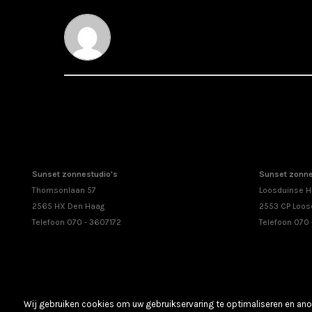
Sunset zonnestudio's
Sunset zonne
Thomsonlaan 57
Loosduinse H
2565 HX Den Haag
2553 CP Loos
Telefoon 070 - 3607172
Telefoon 070
Wij gebruiken cookies om uw gebruikservaring te optimaliseren en anon