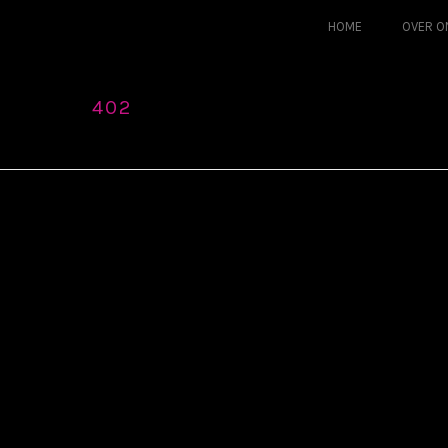
HOME
OVER O
402