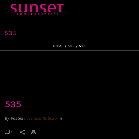
535
HOME
/
535
/ 535
535
By
Posted
november 12, 2020
In
0