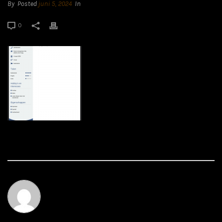
By
Posted
juni 5, 2024
In
0