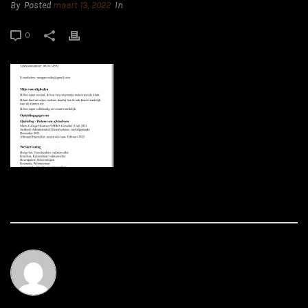
By
Posted
maart 13, 2022
In
0