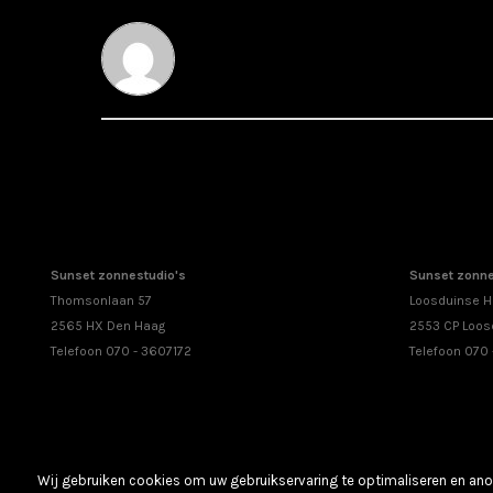
Sunset zonnestudio's
Sunset zonne
Thomsonlaan 57
Loosduinse H
2565 HX Den Haag
2553 CP Loos
Telefoon 070 - 3607172
Telefoon 070
Wij gebruiken cookies om uw gebruikservaring te optimaliseren en anon