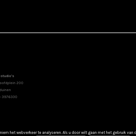
studio's
oofdplein 200
duinen
 - 3976330
iem het webverkeer te analyseren. Als u door wilt gaan met het gebruik van 