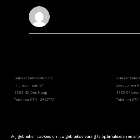
Sunset zonnestudio's
Sunset zonne
Thomsonlaan 57
Loosduinse H
2565 HX Den Haag
2553 CP Loos
Telefoon 070 - 3607172
Telefoon 070
Wij gebruiken cookies om uw gebruikservaring te optimaliseren en anon