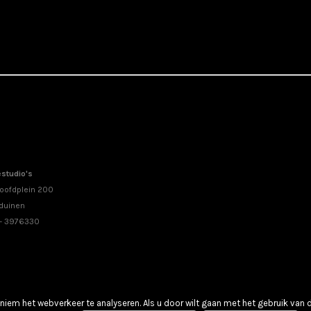
studio's
oofdplein 200
duinen
 - 3976330
iem het webverkeer te analyseren. Als u door wilt gaan met het gebruik van 