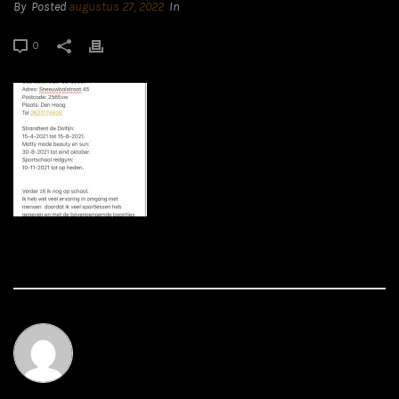
By
Posted
augustus 27, 2022
In
0