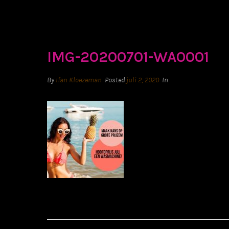
IMG-20200701-WA0001
By
Ifan Kloezeman
Posted
juli 2, 2020
In