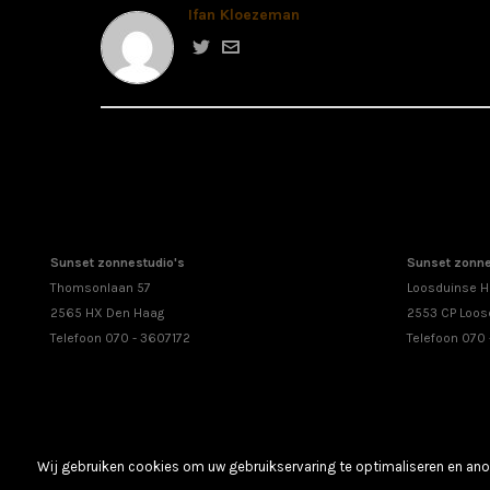
Ifan Kloezeman
Sunset zonnestudio's
Sunset zonne
Thomsonlaan 57
Loosduinse H
2565 HX Den Haag
2553 CP Loos
Telefoon 070 - 3607172
Telefoon 070
Wij gebruiken cookies om uw gebruikservaring te optimaliseren en anon
Copyright All Rights Reserved © 2016 Sunset Zonnestudio's - Created by Ifan