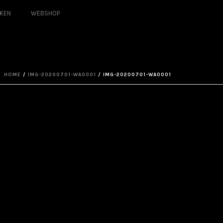
KEN
WEBSHOP
HOME
/
IMG-20200701-WA0001
/ IMG-20200701-WA0001