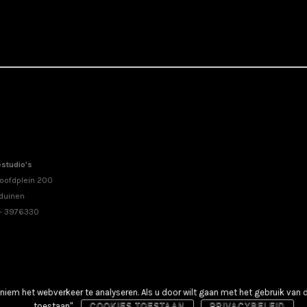
studio's
oofdplein 200
duinen
 - 3976330
iem het webverkeer te analyseren. Als u door wilt gaan met het gebruik van 
 Kloezeman
toestaan".
COOKIES TOESTAAN
PRIVACYBELEID