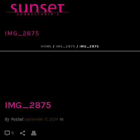
IMG_2875
HOME
/
IMG_2875
/ IMG_2875
IMG_2875
By
Posted
september 17, 2024
In
0