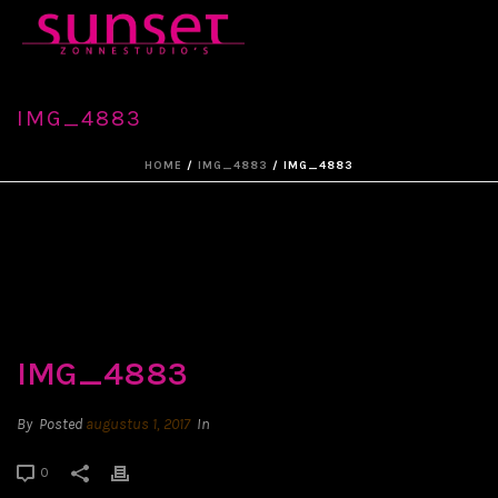
IMG_4883
HOME
/
IMG_4883
/ IMG_4883
IMG_4883
By
Posted
augustus 1, 2017
In
0