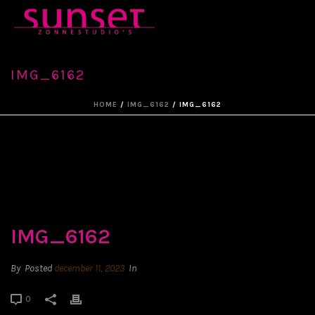
IMG_6162
HOME
/
IMG_6162
/ IMG_6162
IMG_6162
By
Posted
december 11, 2023
In
0